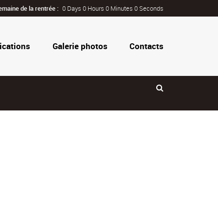
emaine de la rentrée :
0 Days 0 Hours 0 Minutes 0 Seconds
ications
Galerie photos
Contacts