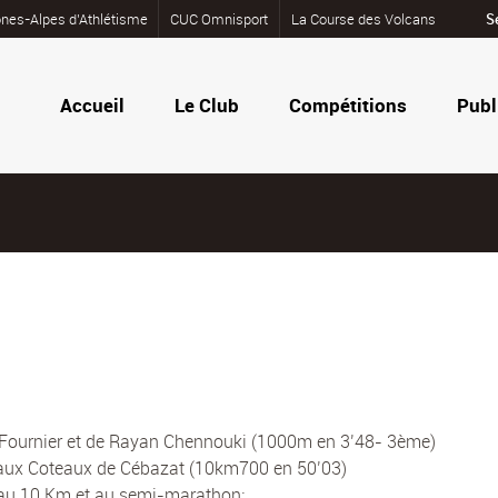
nes-Alpes d’Athlétisme
CUC Omnisport
La Course des Volcans
S
Accueil
Le Club
Compétitions
Publ
ian Fournier et de Rayan Chennouki (1000m en 3’48- 3ème)
2 aux Coteaux de Cébazat (10km700 en 50’03)
s au 10 Km et au semi-marathon: