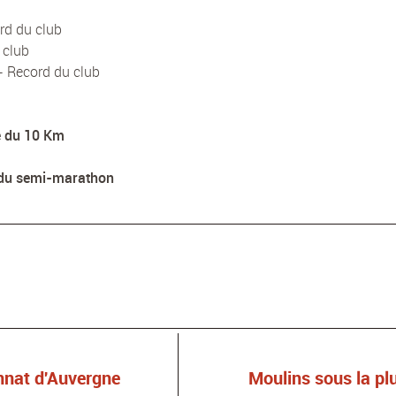
rd du club
 club
- Record du club
e du 10 Km
 du semi-marathon
nnat d'Auvergne
Moulins sous la pl