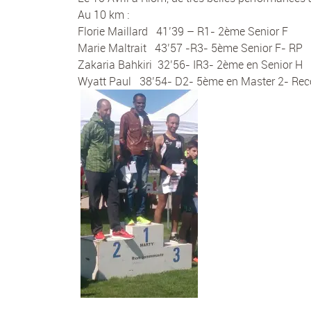
Au 10 km :
Florie Maillard 41’39 – R1- 2ème Senior F
Marie Maltrait 43’57 -R3- 5ème Senior F- RP
Zakaria Bahkiri 32’56- IR3- 2ème en Senior H
Wyatt Paul 38’54- D2- 5ème en Master 2- Rec