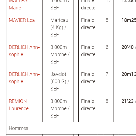
MALTRAIT
3 000m /
Finale
12
12’28 
Marie
SEF
directe
MAVIER Lea
Marteau
Finale
8
18m2
(4 Kg) /
directe
SEF
DERLICH Ann-
3 000m
Finale
6
20’40 
sophie
Marche /
directe
SEF
DERLICH Ann-
Javelot
Finale
7
20m1
sophie
(600 G) /
directe
SEF
REMION
3 000m
Finale
8
21’23 
Laurence
Marche /
directe
SEF
Hommes