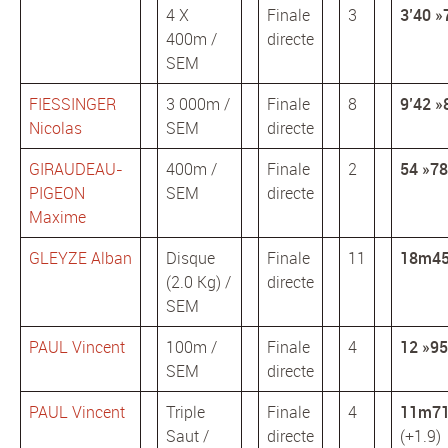
4 X
Finale
3
3’40 »
400m /
directe
SEM
FIESSINGER
3 000m /
Finale
8
9’42 »
Nicolas
SEM
directe
GIRAUDEAU-
400m /
Finale
2
54 »78
PIGEON
SEM
directe
Maxime
GLEYZE Alban
Disque
Finale
11
18m4
(2.0 Kg) /
directe
SEM
PAUL Vincent
100m /
Finale
4
12 »95
SEM
directe
PAUL Vincent
Triple
Finale
4
11m7
Saut /
directe
(+1.9)