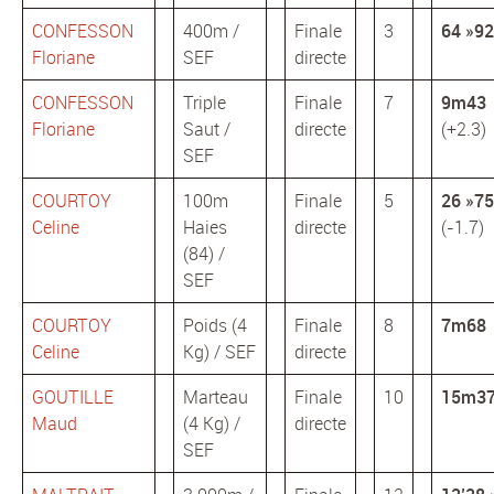
CONFESSON
400m /
Finale
3
64 »92
Floriane
SEF
directe
CONFESSON
Triple
Finale
7
9m43
Floriane
Saut /
directe
(+2.3)
SEF
COURTOY
100m
Finale
5
26 »75
Celine
Haies
directe
(-1.7)
(84) /
SEF
COURTOY
Poids (4
Finale
8
7m68
Celine
Kg) / SEF
directe
GOUTILLE
Marteau
Finale
10
15m3
Maud
(4 Kg) /
directe
SEF