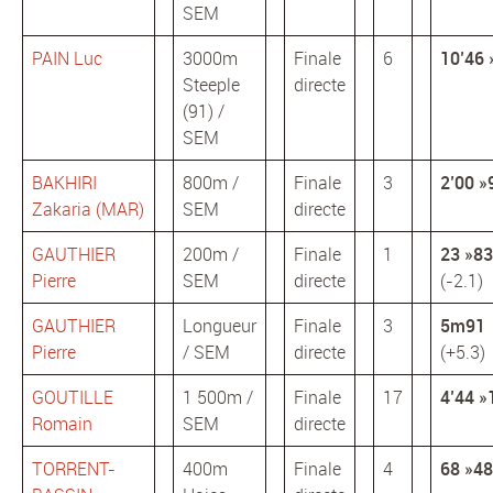
SEM
PAIN Luc
3000m
Finale
6
10’46 
Steeple
directe
(91) /
SEM
BAKHIRI
800m /
Finale
3
2’00 »
Zakaria (MAR)
SEM
directe
GAUTHIER
200m /
Finale
1
23 »83
Pierre
SEM
directe
(-2.1)
GAUTHIER
Longueur
Finale
3
5m91
Pierre
/ SEM
directe
(+5.3)
GOUTILLE
1 500m /
Finale
17
4’44 »
Romain
SEM
directe
TORRENT-
400m
Finale
4
68 »48