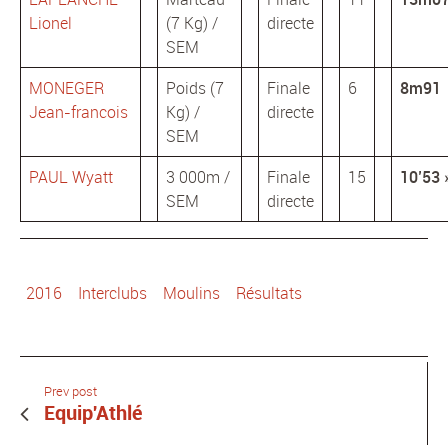
Lionel
(7 Kg) /
directe
SEM
MONEGER
Poids (7
Finale
6
8m91
Jean-francois
Kg) /
directe
SEM
PAUL Wyatt
3 000m /
Finale
15
10’53 
SEM
directe
2016
Interclubs
Moulins
Résultats
Prev post
Equip'Athlé