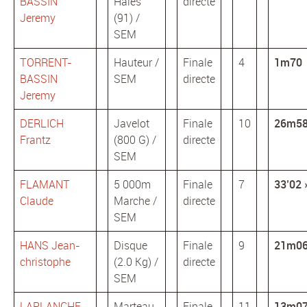
BASSIN
Haies
directe
Jeremy
(91) /
SEM
TORRENT-
Hauteur /
Finale
4
1m70
BASSIN
SEM
directe
Jeremy
DERLICH
Javelot
Finale
10
26m5
Frantz
(800 G) /
directe
SEM
FLAMANT
5 000m
Finale
7
33’02 
Claude
Marche /
directe
SEM
HANS Jean-
Disque
Finale
9
21m0
christophe
(2.0 Kg) /
directe
SEM
LAPLANCHE
Marteau
Finale
11
13m0