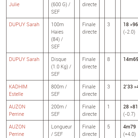
Julie
(600 G) /
directe
SEF
DUPUY Sarah
100m
Finale
3
18 »96
Haies
directe
(-2.0)
(84) /
SEF
DUPUY Sarah
Disque
Finale
8
14m6
(1.0 Kg) /
directe
SEF
KADHIM
800m /
Finale
3
2’33 »
Estelle
SEF
directe
AUZON
200m /
Finale
1
28 »81
Perrine
SEF
directe
(-0.7)
AUZON
Longueur
Finale
5
4m79
Perrine
/ SEF
directe
(+4.0)