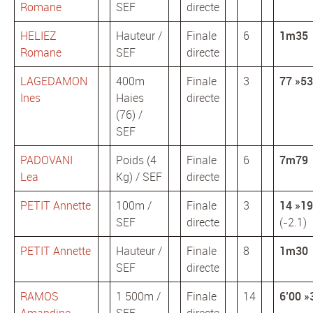
Romane
SEF
directe
HELIEZ
Hauteur /
Finale
6
1m35
Romane
SEF
directe
LAGEDAMON
400m
Finale
3
77 »53
Ines
Haies
directe
(76) /
SEF
PADOVANI
Poids (4
Finale
6
7m79
Lea
Kg) / SEF
directe
PETIT Annette
100m /
Finale
3
14 »19
SEF
directe
(-2.1)
PETIT Annette
Hauteur /
Finale
8
1m30
SEF
directe
RAMOS
1 500m /
Finale
14
6’00 »
Amandine
SEF
directe