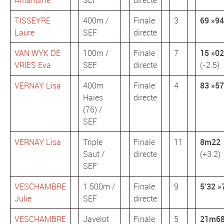
TISSEYRE
400m /
Finale
3
69 »94
Laure
SEF
directe
VAN WYK DE
100m /
Finale
7
15 »02
VRIES Eva
SEF
directe
(-2.5)
VERNAY Lisa
400m
Finale
4
83 »57
Haies
directe
(76) /
SEF
VERNAY Lisa
Triple
Finale
11
8m22
Saut /
directe
(+3.2)
SEF
VESCHAMBRE
1 500m /
Finale
9
5’32 »
Julie
SEF
directe
VESCHAMBRE
Javelot
Finale
5
21m6