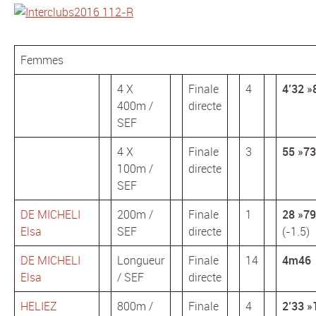
Femmes
4 X
Finale
4
4’32 »
400m /
directe
SEF
4 X
Finale
3
55 »73
100m /
directe
SEF
DE MICHELI
200m /
Finale
1
28 »79
Elsa
SEF
directe
(-1.5)
DE MICHELI
Longueur
Finale
14
4m46
Elsa
/ SEF
directe
HELIEZ
800m /
Finale
4
2’33 »