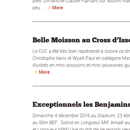
pied. Dimanche Claude Flamant sur 5000m march
peu ...
More
Belle Moisson au Cross d’Iss
Le CUC a été très bien représenté à Issoire c
Christophe Hans et Wyatt Paul en catégorie Mas
illustrés en mini-poussins et mini-poussines gu
More
Exceptionnels les Benjamin
Dimanche 4 décembre 2016 au Stadium, 23 Athlè
au 50m BEF , Soline en Longueur MIF, Amaël au
et Longueur MIM) Une multitude de records pe