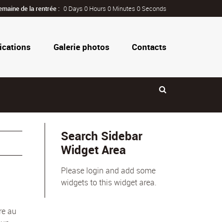
emaine de la rentrée :
0 Days 0 Hours 0 Minutes 0 Seconds
ications
Galerie photos
Contacts
Search Sidebar
Widget Area
Please login and add some
widgets to this widget area.
re au