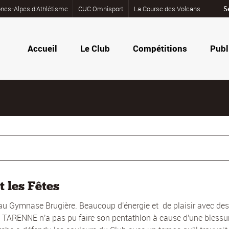
nes-Alpes d’Athlétisme
CUC Omnisport
La Course des Volcans
S
Accueil
Le Club
Compétitions
Publ
 les Fêtes
 au Gymnase Brugière. Beaucoup d'énergie et de plaisir avec des
 TARENNE n'a pas pu faire son pentathlon à cause d'une blessu