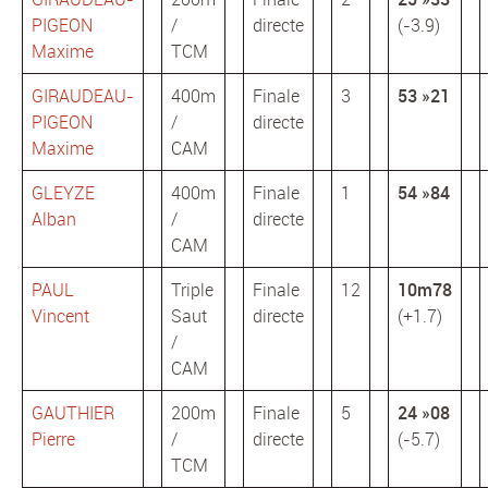
PIGEON
/
directe
(-3.9)
Maxime
TCM
GIRAUDEAU-
400m
Finale
3
53 »21
PIGEON
/
directe
Maxime
CAM
GLEYZE
400m
Finale
1
54 »84
Alban
/
directe
CAM
PAUL
Triple
Finale
12
10m78
Vincent
Saut
directe
(+1.7)
/
CAM
GAUTHIER
200m
Finale
5
24 »08
Pierre
/
directe
(-5.7)
TCM