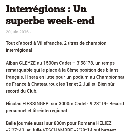
Interrégions : Un
superbe week-end
20 juin 2016
Tout d’abord à Villefranche, 2 titres de champion
interrégional
Alban GLEYZE au 1500m Cadet – 3’58″78, un temps
remarquable qui le place à la 8ème position des bilans
français. Il sera en lutte pour un podium au Championnat
de France à Chateauroux les 1er et 2 Juillet. Bien sûr
record du Club.
Nicolas FIESSINGER sur 3000m Cadet- 9’23″19- Record
personnel et titreinterrégional.
Belle journée aussi sur 800m pour Romane HELIEZ
-2’27″43, et Julie VESCHAMBRE -2’28″14 qui battent