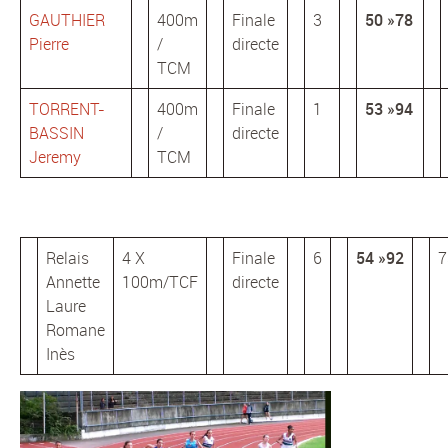
GAUTHIER
400m
Finale
3
50 »78
Pierre
/
directe
TCM
TORRENT-
400m
Finale
1
53 »94
BASSIN
/
directe
Jeremy
TCM
Relais
4 X
Finale
6
54 »92
7
Annette
100m/TCF
directe
Laure
Romane
Inès