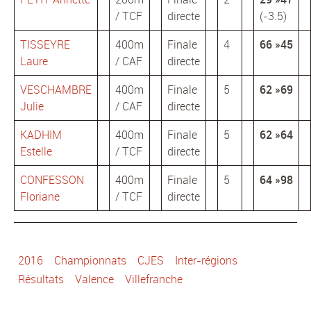
/ TCF
directe
(-3.5)
TISSEYRE
400m
Finale
4
66 »45
Laure
/ CAF
directe
VESCHAMBRE
400m
Finale
5
62 »69
Julie
/ CAF
directe
KADHIM
400m
Finale
5
62 »64
Estelle
/ TCF
directe
CONFESSON
400m
Finale
5
64 »98
Floriane
/ TCF
directe
2016
Championnats
CJES
Inter-régions
Résultats
Valence
Villefranche