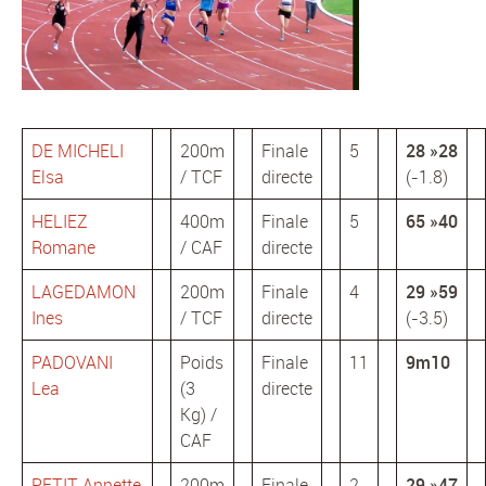
DE MICHELI
200m
Finale
5
28 »28
Elsa
/ TCF
directe
(-1.8)
HELIEZ
400m
Finale
5
65 »40
Romane
/ CAF
directe
LAGEDAMON
200m
Finale
4
29 »59
Ines
/ TCF
directe
(-3.5)
PADOVANI
Poids
Finale
11
9m10
Lea
(3
directe
Kg) /
CAF
PETIT Annette
200m
Finale
2
29 »47